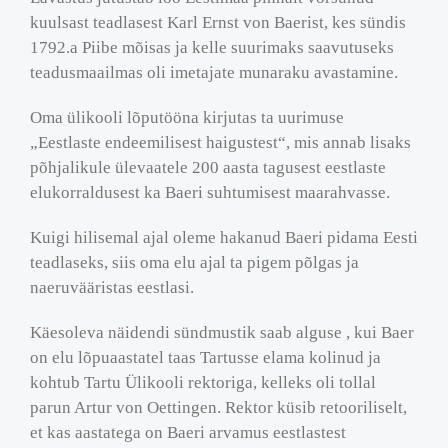
kuulsast teadlasest Karl Ernst von Baerist, kes sündis
1792.a Piibe mõisas ja kelle suurimaks saavutuseks
teadusmaailmas oli imetajate munaraku avastamine.
Oma ülikooli lõputööna kirjutas ta uurimuse
„Eestlaste endeemilisest haigustest“, mis annab lisaks
põhjalikule ülevaatele 200 aasta tagusest eestlaste
elukorraldusest ka Baeri suhtumisest maarahvasse.
Kuigi hilisemal ajal oleme hakanud Baeri pidama Eesti
teadlaseks, siis oma elu ajal ta pigem põlgas ja
naeruvääristas eestlasi.
Käesoleva näidendi sündmustik saab alguse , kui Baer
on elu lõpuaastatel taas Tartusse elama kolinud ja
kohtub Tartu Ülikooli rektoriga, kelleks oli tollal
parun Artur von Oettingen. Rektor küsib retooriliselt,
et kas aastatega on Baeri arvamus eestlastest