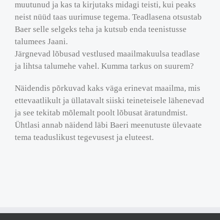
muutunud ja kas ta kirjutaks midagi teisti, kui peaks
neist nüüd taas uurimuse tegema. Teadlasena otsustab
Baer selle selgeks teha ja kutsub enda teenistusse
talumees Jaani.
Järgnevad lõbusad vestlused maailmakuulsa teadlase
ja lihtsa talumehe vahel. Kumma tarkus on suurem?
Näidendis põrkuvad kaks väga erinevat maailma, mis
ettevaatlikult ja üllatavalt siiski teineteisele lähenevad
ja see tekitab mõlemalt poolt lõbusat äratundmist.
Ühtlasi annab näidend läbi Baeri meenutuste ülevaate
tema teaduslikust tegevusest ja eluteest.