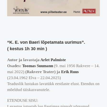
“K. E. von Baeri lõpetamata uurimus”.
( kestus 1h 30 min )
Autor ja lavastaja
Arlet Palmiste
Osades:
Toomas Suumann
(9. mai 1956 Rakvere – 14.
mai 2022)
(Rakvere Teater) ja
Erik Ruus
(23.04.1962 Elva – 22.04.2025)
Teaduslik lustakas lavatükk eestlaste elust. Etendus on
mõeldud täiskasvanutele.
ETENDUSE SISU:
Lavastus jutustab loo Eestimaa pinnalt võrsunud