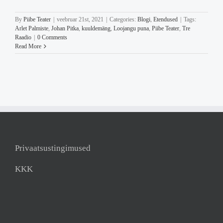
By
Piibe Teater
|
veebruar 21st, 2021
|
Categories:
Blogi
,
Etendused
|
Tags:
Arlet Palmiste
,
Johan Pitka
,
kuuldemäng
,
Loojangu puna
,
Piibe Teater
,
Tre
Raadio
|
0 Comments
Read More
Privaatsustingimused
KKK