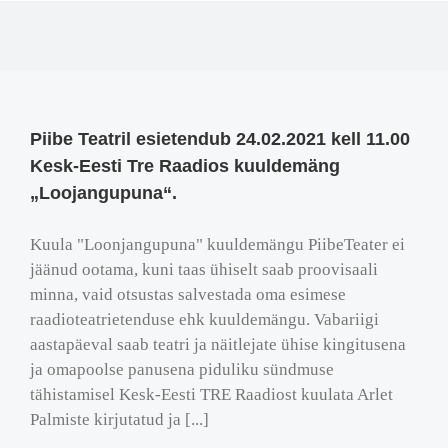
Piibe Teatril esietendub 24.02.2021 kell 11.00
Kesk-Eesti Tre Raadios kuuldemäng
„Loojangupuna“.
Kuula "Loonjangupuna" kuuldemängu PiibeTeater ei
jäänud ootama, kuni taas ühiselt saab proovisaali
minna, vaid otsustas salvestada oma esimese
raadioteatrietenduse ehk kuuldemängu. Vabariigi
aastapäeval saab teatri ja näitlejate ühise kingitusena
ja omapoolse panusena piduliku sündmuse
tähistamisel Kesk-Eesti TRE Raadiost kuulata Arlet
Palmiste kirjutatud ja [...]