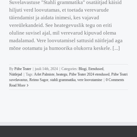
Suvelavastuse "Stahli grammatika" osatäitjad käisid
hiljuti verd loovutamas, et toetada verevarude
täiendamist ja aidata inimesi, kes vajavad
vereülekandeid. See heategevuslik tegu on eriti
oluline suvisel ajal, mil verevarud kipuvad olema
madalamad. Vere loovutamisel sattusid näitlejad aga
mõne ootamatu ja humoorika olukorra keskele. [...]
By
Piibe Teater
|
juuli 14th, 2024
|
Categories:
Blogi
,
Etendused
,
Näitlejad
|
Tags:
Arlet Palmiste
,
heategu
,
Piibe Teater 2024 etendused
,
Piibe Teatri
suvelavastus
,
Reimo Sagor
,
stahli grammatika
,
vere loovutamine
|
0 Comments
Read More