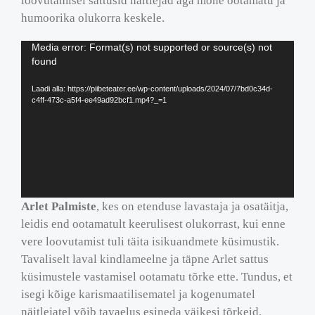
loovutamisel sattusid näitlejad aga mõne ootamatu ja
humoorika olukorra keskele.
Videoesitaja
Media error: Format(s) not supported or source(s) not
found
Laadi alla: https://piibeteater.ee/wp-content/uploads/2024/07/7bd0c34d-
c4ff-473c-a5f4-ee49ad92bcf1.mp4?_=1
Arlet Palmiste
, kes on etenduse lavastaja ja osatäitja,
leidis end ootamatult keerulisest olukorrast, kui enne
vere loovutamist tuli täita isikuandmete küsimustik.
Tavaliselt laval kindlameelne ja täpne Arlet sattus
küsimustele vastamisel ootamatu tõrke ette. Tundus, et
isegi kõige karismaatilisematel ja kogenumatel
näitlejatel võib tavaelus esineda väikesi tõrkeid.