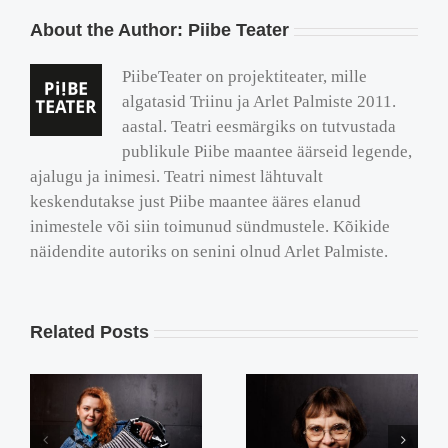
About the Author:
Piibe Teater
PiibeTeater on projektiteater, mille
algatasid Triinu ja Arlet Palmiste 2011.
aastal. Teatri eesmärgiks on tutvustada
publikule Piibe maantee äärseid legende,
ajalugu ja inimesi. Teatri nimest lähtuvalt
keskendutakse just Piibe maantee ääres elanud
inimestele või siin toimunud sündmustele. Kõikide
näidendite autoriks on senini olnud Arlet Palmiste.
Related Posts
Elina Reinold „Me ei