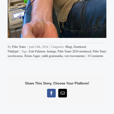
By
Piibe Teater
|
juuli 14th, 2024
|
Categories:
Blogi
,
Etendused
,
Näitlejad
|
Tags:
Arlet Palmiste
,
heategu
,
Piibe Teater 2024 etendused
,
Piibe Teatri
suvelavastus
,
Reimo Sagor
,
stahli grammatika
,
vere loovutamine
|
0 Comments
Share This Story, Choose Your Platform!
Facebook
Email