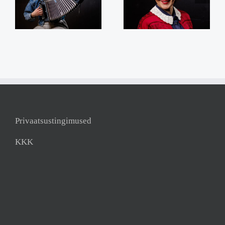
tohi kaotada usku ja
Kristjan Arunurm
lootust”.
Privaatsustingimused
KKK