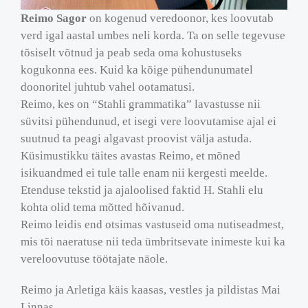
Reimo Sagor
on kogenud veredoonor, kes loovutab
verd igal aastal umbes neli korda. Ta on selle tegevuse
tõsiselt võtnud ja peab seda oma kohustuseks
kogukonna ees. Kuid ka kõige pühendunumatel
doonoritel juhtub vahel ootamatusi.
Reimo, kes on “Stahli grammatika” lavastusse nii
süvitsi pühendunud, et isegi vere loovutamise ajal ei
suutnud ta peagi algavast proovist välja astuda.
Küsimustikku täites avastas Reimo, et mõned
isikuandmed ei tule talle enam nii kergesti meelde.
Etenduse tekstid ja ajaloolised faktid H. Stahli elu
kohta olid tema mõtted hõivanud.
Reimo leidis end otsimas vastuseid oma nutiseadmest,
mis tõi naeratuse nii teda ümbritsevate inimeste kui ka
vereloovutuse töötajate näole.
Reimo ja Arletiga käis kaasas, vestles ja pildistas Mai
Linnas.